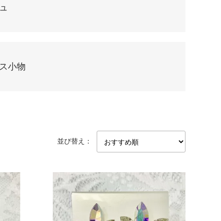
ュ
ス小物
並び替え：