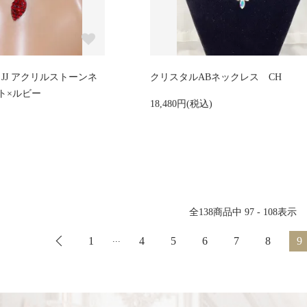
IGN JJ アクリルストーンネ
クリスタルABネックレス CH
ト×ルビー
18,480円(税込)
全
138
商品中
97 - 108
表示
...
1
4
5
6
7
8
9