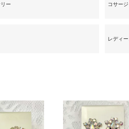
サリー
コサージ
レディー