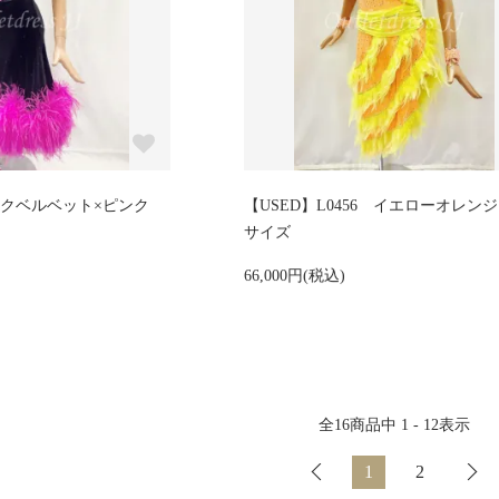
ックベルベット×ピンク
【USED】L0456 イエローオレン
サイズ
66,000円(税込)
全
16
商品中
1 - 12
表示
1
2